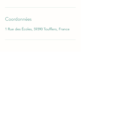
Coordonnées
1 Rue des Écoles, 59390 Toufflers, France
Instant présent Sophrologie
Jenny.instantpresent@gmail.com
Mentions légales