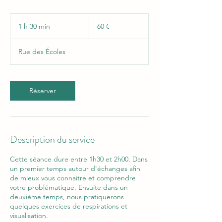
60
euros
1 h 30 min
1
60 €
3
0
Rue des Écoles
m
i
n
Réserver
Description du service
Cette séance dure entre 1h30 et 2h00. Dans
un premier temps autour d'échanges afin
de mieux vous connaitre et comprendre
votre problématique. Ensuite dans un
deuxième temps, nous pratiquerons
quelques exercices de respirations et
visualisation.