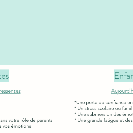
tes
Enfan
ressentez
Aujourd'hu
*Une perte de confiance en
* Un stress scolaire ou famil
* Une submersion des émo
ans votre rôle de parents
* Une grande fatigue et de
de vos
émotions