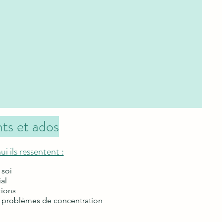
ts et ados
i ils ressentent :
 soi
ial
tions
s problèmes de concentration