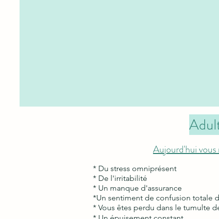
Adul
Aujourd'hui vous 
* Du stress
omniprésent
* De l'irritabilité
* Un manque d'assurance
*Un sentiment de confusion totale d
* Vous êtes perdu dans le tumulte 
* Un épuisement constant