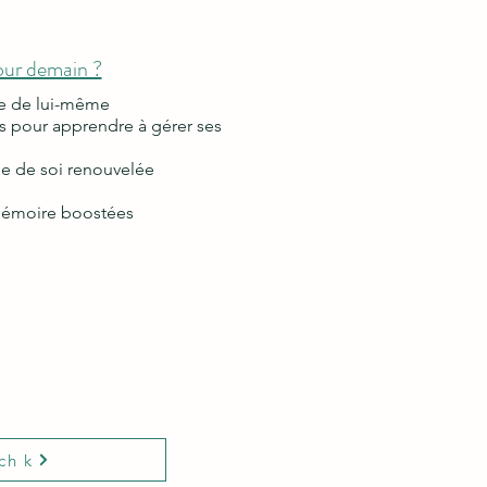
our demain ?
ce de lui-même
ls pour apprendre à gérer ses
me de soi renouvelée
mémoire boostées
ch k