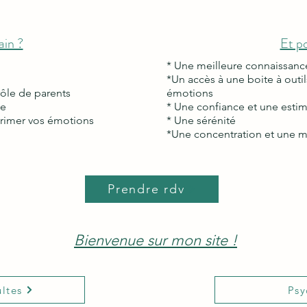
ain ?
Et p
* Une meilleure connaissan
*Un accès à une boite à outi
rôle de parents
émotions
me
* Une confiance et une esti
primer vos émotions
* Une sérénité
*Une concentration et une 
Prendre rdv
Bienvenue sur mon site !
ltes
Psy