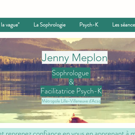
 la vague"
La Sophrologie
Psych-K
Les séances
Jenny Meplon
Sophrologue
&
Facilitatrice Psych-K
Métropole Lille-Villeneuve d'Acsq
et reprenez confiance en vous en apprenant à 