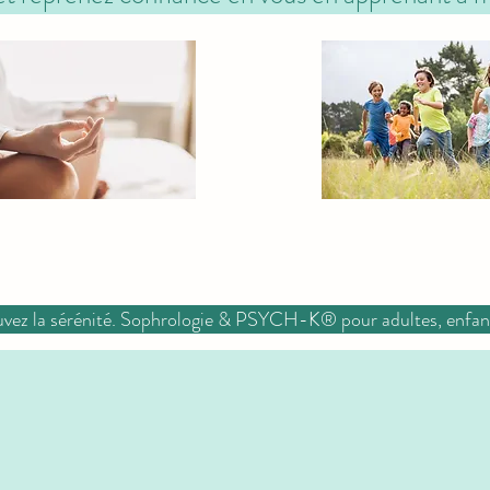
rouvez la sérénité. Sophrologie & PSYCH-K® pour adultes, enfant